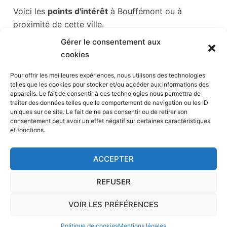
Voici les
points d'intérêt
à Bouffémont ou à
proximité de cette ville.
Gérer le consentement aux
Les points d'intérêts sont généralement bien
cookies
desservis en matière de transports. Si vous cliquez
sur l'un des liens ci-dessous, vous en saurez plus
Pour offrir les meilleures expériences, nous utilisons des technologies
telles que les cookies pour stocker et/ou accéder aux informations des
sur l'accessibilité en taxi et la proximité des
appareils. Le fait de consentir à ces technologies nous permettra de
stations de taxis du point d'intérêt en question.
traiter des données telles que le comportement de navigation ou les ID
uniques sur ce site. Le fait de ne pas consentir ou de retirer son
consentement peut avoir un effet négatif sur certaines caractéristiques
Stade de France
(9,4 km)
et fonctions.
Parc des expositions Paris le Bourget
(9,5 km)
Stade du Dr Bauer
(10 km)
ACCEPTER
Stade Paris la défense arena
(11 km)
Défense
(11 km)
REFUSER
VOIR LES PRÉFÉRENCES
Accueil
-
Page de contact
-
Calculateur
-
Mentions
Politique de cookies
Mentions légales