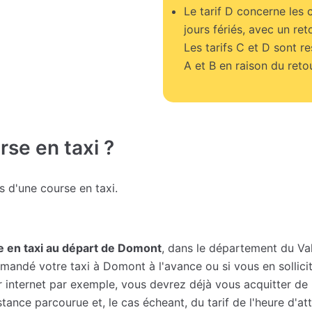
Le tarif D concerne les 
jours fériés, avec un ret
Les tarifs C et D sont r
A et B en raison du retou
se en taxi ?
fs d'une course en taxi.
e en taxi au départ de Domont
, dans le département du Val
ndé votre taxi à Domont à l'avance ou si vous en sollicite
r internet par exemple, vous devrez déjà vous acquitter de
istance parcourue et, le cas écheant, du tarif de l'heure d'a