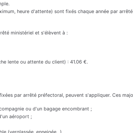
mple.
imum, heure d'attente) sont fixés chaque année par arrêté mi
rêté ministériel et s'élèvent à :
he lente ou attente du client) : 41.06 €.
 fixées par arrêté préfectoral, peuvent s'appliquer. Ces majo
e compagnie ou d'un bagage encombrant ;
'un aéroport ;
ble (verglassée, enneigée...).