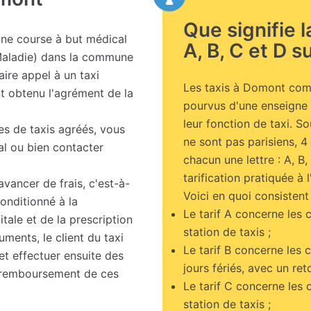
Que signifie 
une course à but médical
A, B, C et D su
Maladie) dans la commune
ire appel à un taxi
Les taxis à Domont comme
t obtenu l'agrément de la
pourvus d'une enseigne l
leur fonction de taxi. S
es de taxis agréés, vous
ne sont pas parisiens, 
al ou bien contacter
chacun une lettre : A, B,
tarification pratiquée à l
vancer de frais, c'est-à-
Voici en quoi consistent 
conditionné à la
Le tarif A concerne les 
tale et de la prescription
station de taxis ;
ments, le client du taxi
Le tarif B concerne les 
et effectuer ensuite des
jours fériés, avec un ret
 remboursement de ces
Le tarif C concerne les 
station de taxis ;