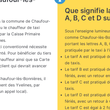
Que signifie 
A, B, C et D su
 la commune de Chaufour-
u le chauffeur de taxi
Sous l'enseigne lumineus
par la Caisse Primaire
comme Chaufour-lès-Bon
nes.
portant les lettres A, B, 
xi conventionné nécessite
pratiquée par le taxi à l'
nté. Pour bénéficier du tiers
Le tarif A est pratiqué d
chauffeur ainsi que sa Carte
de taxis.
client qui devrait avancer
Le tarif B est pratiqué 
fériés, avec un retour en
haufour-lès-Bonnières, il
Le tarif C est pratiqué d
ent des Yvelines, par
taxis.
n appel local).
Le tarif D est pratiqué 
fériés, avec un retour à 
Le tarif C est égal à 2 foi