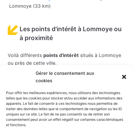
Lommoye (33 km)
Les points d'intérêt à Lommoye ou
à proximité
Voilà différents
points d'intérêt
situés à Lommoye
ou près de cette ville.
Gérer le consentement aux
Les points d'intérêts sont généralement bien
cookies
desservis en matière de transports. Si vous cliquez
sur l'un des liens ci-dessous, vous en saurez plus
Pour offrir les meilleures expériences, nous utilisons des technologies
telles que les cookies pour stocker et/ou accéder aux informations des
sur l'accessibilité en taxi et la proximité des
appareils. Le fait de consentir à ces technologies nous permettra de
stations de taxis du point d'intérêt en question.
traiter des données telles que le comportement de navigation ou les ID
uniques sur ce site. Le fait de ne pas consentir ou de retirer son
consentement peut avoir un effet négatif sur certaines caractéristiques
Parc France miniature
(25 km)
et fonctions.
Hippodrome de Saint-Cloud
(33 km)