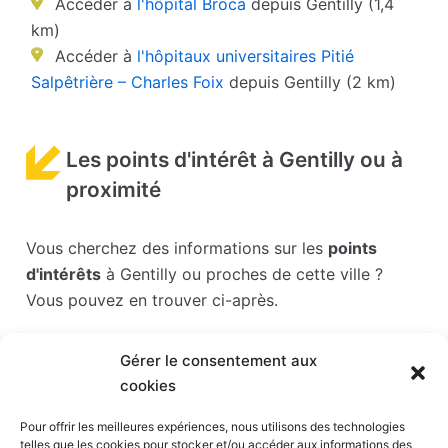
Accéder à
l'hôpital Broca
depuis Gentilly (1,4
km)
Accéder à
l'hôpitaux universitaires Pitié
Salpêtrière – Charles Foix
depuis Gentilly (2 km)
Les points d'intérêt à Gentilly ou à
proximité
Vous cherchez des informations sur les
points
d'intérêts
à Gentilly ou proches de cette ville ?
Vous pouvez en trouver ci-après.
Les points d'intérêts sont généralement bien
Gérer le consentement aux
desservis en matière de transports. Si vous cliquez
cookies
sur l'un des liens ci-dessous, vous en saurez plus
sur l'accessibilité en taxi et la proximité des
Pour offrir les meilleures expériences, nous utilisons des technologies
telles que les cookies pour stocker et/ou accéder aux informations des