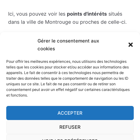
Ici, vous pouvez voir les
points d'intéréts
situés
dans la ville de Montrouge ou proches de celle-ci.
Les points d'intérêts sont généralement bien
Gérer le consentement aux
desservis en matière de transports. Si vous cliquez
cookies
sur l'un des liens ci-dessous, vous en saurez plus
sur l'accessibilité en taxi et la proximité des
Pour offrir les meilleures expériences, nous utilisons des technologies
telles que les cookies pour stocker et/ou accéder aux informations des
stations de taxis du point d'intérêt en question.
appareils. Le fait de consentir à ces technologies nous permettra de
traiter des données telles que le comportement de navigation ou les ID
Stade Sébastien Charléty
(1,4 km)
uniques sur ce site. Le fait de ne pas consentir ou de retirer son
consentement peut avoir un effet négatif sur certaines caractéristiques
Parc des expositions de la porte de Versailles
et fonctions.
(1,5 km)
Palais des sports – dôme de Paris
(1,8 km)
ACCEPTER
Tour Montparnasse
(1,8 km)
Aquaboulevard
(2,1 km)
REFUSER