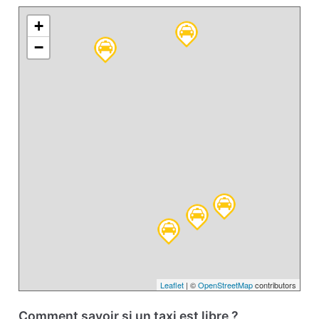
+
−
Leaflet
| ©
OpenStreetMap
contributors
Comment savoir si un taxi est libre ?