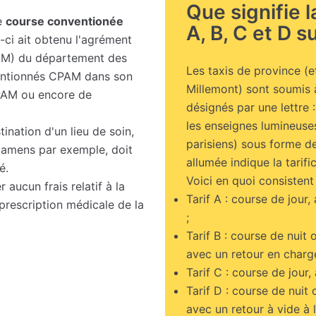
Que signifie 
ne
course conventionée
A, B, C et D su
-ci ait obtenu l'agrément
PAM) du département des
Les taxis de province (
nventionnés CPAM dans son
Millemont) sont soumis
CPAM ou encore de
désignés par une lettre 
les enseignes lumineuses,
ination d'un lieu de soin,
parisiens) sous forme de
examens par exemple, doit
allumée indique la tarific
é.
Voici en quoi consistent 
 aucun frais relatif à la
Tarif A : course de jour,
 prescription médicale de la
;
Tarif B : course de nuit 
avec un retour en charge 
Tarif C : course de jour,
Tarif D : course de nuit 
avec un retour à vide à l