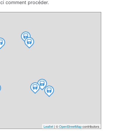
oici comment procéder.
Leaflet
| ©
OpenStreetMap
contributors