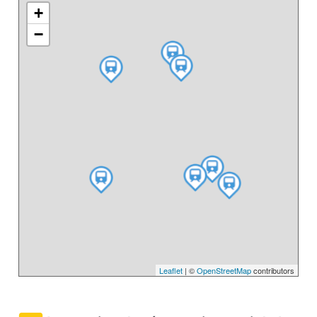
+
−
Leaflet
| ©
OpenStreetMap
contributors