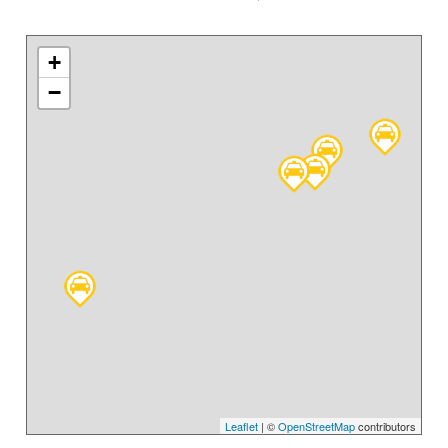
+
−
Leaflet
| ©
OpenStreetMap
contributors