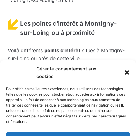
Montigny-sur-Loing (31 km)
Les points d'intérêt à Montigny-
sur-Loing ou à proximité
Voilà différents
points d'intérêt
situés à Montigny-
sur-Loing ou près de cette ville.
Gérer le consentement aux
Les points d'intérêts sont généralement bien
cookies
desservis en matière de transports. Si vous cliquez
sur l'un des liens ci-dessous, vous en saurez plus
Pour offrir les meilleures expériences, nous utilisons des technologies
telles que les cookies pour stocker et/ou accéder aux informations des
sur l'accessibilité en taxi et la proximité des
appareils. Le fait de consentir à ces technologies nous permettra de
stations de taxis du point d'intérêt en question.
traiter des données telles que le comportement de navigation ou les ID
uniques sur ce site. Le fait de ne pas consentir ou de retirer son
consentement peut avoir un effet négatif sur certaines caractéristiques
Parc Babyland
(20 km)
et fonctions.
Aqualagon
(34 km)
Hippodrome de Paris-Vincennes
(36 km)