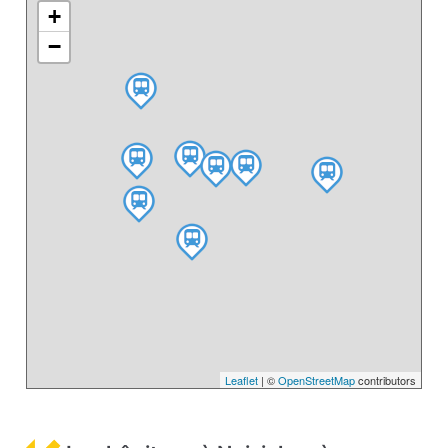
+
−
Leaflet
| ©
OpenStreetMap
contributors