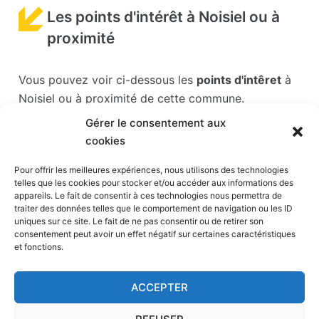
Les points d'intérêt à Noisiel ou à
proximité
Vous pouvez voir ci-dessous les
points d'intêret
à
Noisiel ou à proximité de cette commune.
Gérer le consentement aux
Les points d'intérêts sont généralement bien
cookies
desservis en matière de transports. Si vous cliquez
sur l'un des liens ci-dessous, vous en saurez plus
Pour offrir les meilleures expériences, nous utilisons des technologies
telles que les cookies pour stocker et/ou accéder aux informations des
sur l'accessibilité en taxi et la proximité des
appareils. Le fait de consentir à ces technologies nous permettra de
stations de taxis du point d'intérêt en question.
traiter des données telles que le comportement de navigation ou les ID
uniques sur ce site. Le fait de ne pas consentir ou de retirer son
consentement peut avoir un effet négatif sur certaines caractéristiques
Presqu’île
(1,7 km)
et fonctions.
Parc Disneyland Paris
(6,9 km)
Hippodrome de Paris-Vincennes
(8,5 km)
ACCEPTER
Aqualagon
(8,5 km)
Parc Zoologique de Paris
(10 km)