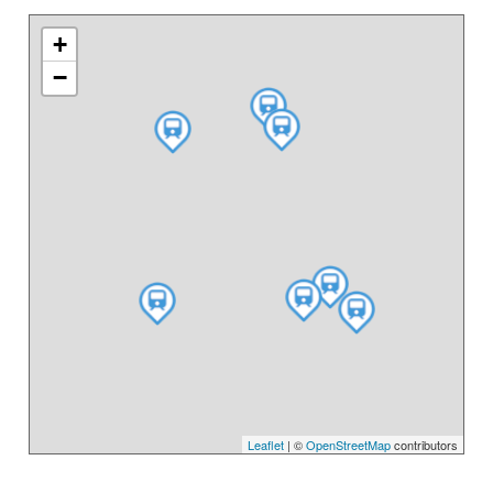
+
−
Leaflet
| ©
OpenStreetMap
contributors