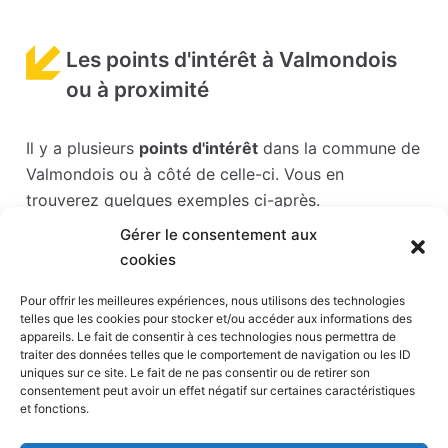
Les points d'intérêt à Valmondois
ou à proximité
Il y a plusieurs
points d'intérêt
dans la commune de
Valmondois ou à côté de celle-ci. Vous en
trouverez quelques exemples ci-après.
Gérer le consentement aux
Les points d'intérêts sont généralement bien
cookies
desservis en matière de transports. Si vous cliquez
sur l'un des liens ci-dessous, vous en saurez plus
Pour offrir les meilleures expériences, nous utilisons des technologies
telles que les cookies pour stocker et/ou accéder aux informations des
sur l'accessibilité en taxi et la proximité des
appareils. Le fait de consentir à ces technologies nous permettra de
stations de taxis du point d'intérêt en question.
traiter des données telles que le comportement de navigation ou les ID
uniques sur ce site. Le fait de ne pas consentir ou de retirer son
consentement peut avoir un effet négatif sur certaines caractéristiques
Stade Paris la défense arena
(14 km)
et fonctions.
Stade de France
(14 km)