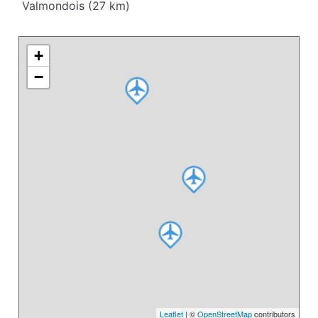
Valmondois (27 km)
+
−
Leaflet
| ©
OpenStreetMap
contributors