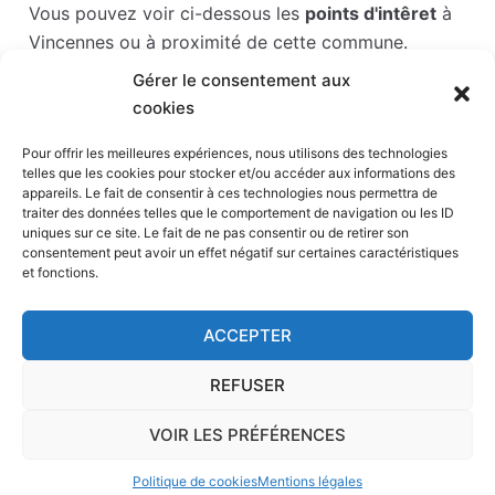
Vous pouvez voir ci-dessous les
points d'intêret
à
Vincennes ou à proximité de cette commune.
Gérer le consentement aux
Les points d'intérêts sont généralement bien
cookies
desservis en matière de transports. Si vous cliquez
sur l'un des liens ci-dessous, vous en saurez plus
Pour offrir les meilleures expériences, nous utilisons des technologies
telles que les cookies pour stocker et/ou accéder aux informations des
sur l'accessibilité en taxi et la proximité des
appareils. Le fait de consentir à ces technologies nous permettra de
stations de taxis du point d'intérêt en question.
traiter des données telles que le comportement de navigation ou les ID
uniques sur ce site. Le fait de ne pas consentir ou de retirer son
consentement peut avoir un effet négatif sur certaines caractéristiques
Parc Zoologique de Paris
(1,4 km)
et fonctions.
Hippodrome de Paris-Vincennes
(2,2 km)
Bellevilloise
(2,3 km)
ACCEPTER
Maroquinerie
(2,3 km)
Accorhotels Arena
(2,6 km)
REFUSER
VOIR LES PRÉFÉRENCES
Accueil
-
Page de contact
-
Calculateur
-
Mentions
Politique de cookies
Mentions légales
légales
-
A propos